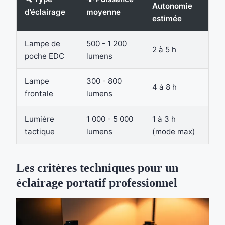
Autonomie
d’éclairage
moyenne
estimée
Lampe de
500 - 1 200
2 à 5 h
poche EDC
lumens
Lampe
300 - 800
4 à 8 h
frontale
lumens
Lumière
1 000 - 5 000
1 à 3 h
tactique
lumens
(mode max)
Les critères techniques pour un
éclairage portatif professionnel