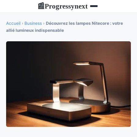
Progressynext
📰
Accueil
›
Business
›
Découvrez les lampes Nitecore : votre
allié lumineux indispensable